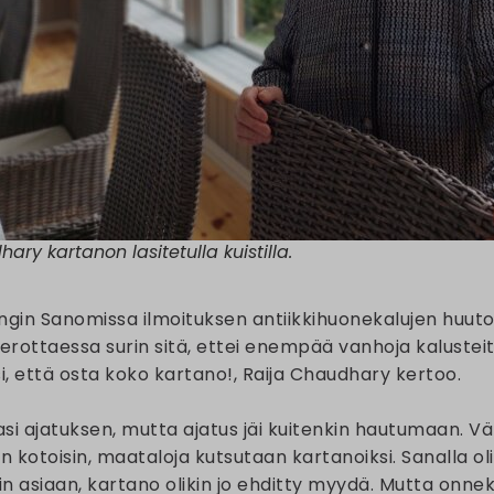
ary kartanon lasitetulla kuistilla.
ingin Sanomissa ilmoituksen antiikkihuonekalujen huuto
erottaessa surin sitä, ettei enempää vanhoja kalusteita
i, että osta koko kartano!, Raija Chaudhary kertoo.
asi ajatuksen, mutta ajatus jäi kuitenkin hautumaan. V
 kotoisin, maataloja kutsutaan kartanoiksi. Sanalla oli
n asiaan, kartano olikin jo ehditty myydä. Mutta onneks