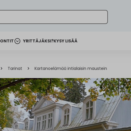
ONTIT
YRITTÄJÄKSI?
KYSY LISÄÄ
Tarinat
Kartanoelämää intialaisin maustein