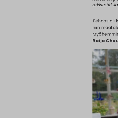
arkkitehti J
Tehdas oli 
niin maatal
Myöhemmin k
Raija Cha