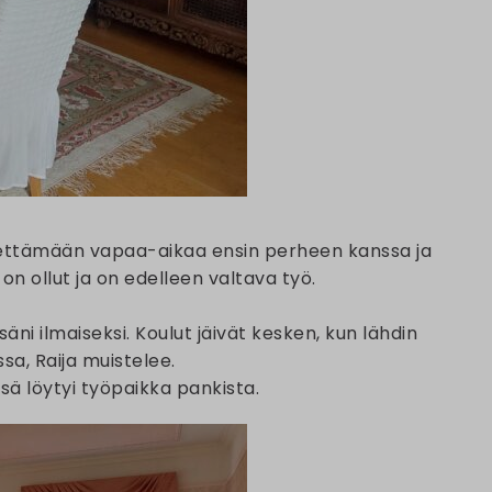
 viettämään vapaa-aikaa ensin perheen kanssa ja
n ollut ja on edelleen valtava työ.
ni ilmaiseksi. Koulut jäivät kesken, kun lähdin
a, Raija muistelee.
ssä löytyi työpaikka pankista.