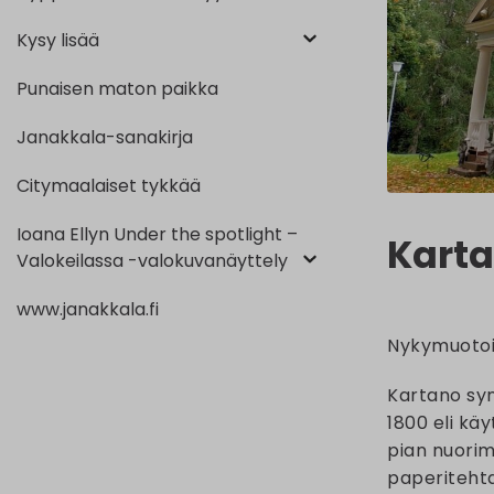
Kysy lisää
Punaisen maton paikka
Janakkala-sanakirja
Citymaalaiset tykkää
Ioana Ellyn Under the spotlight –
Karta
Valokeilassa -valokuvanäyttely
www.janakkala.fi
Nykymuotois
Kartano sy
1800 eli kä
pian nuori
paperitehtaa