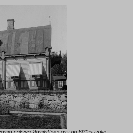
assa näkyvä klassistinen asu on 1930-luvulla