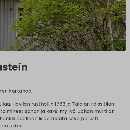
ustein
ken kartanoa.
ilaa, Hovilan rusthollin 1783 ja Talolan rälssitilan
toimineet sahan ja kaksi myllyä. Johan myi tilan
a hankki edelleen lisää maata sekä perusti
riruukiksi.