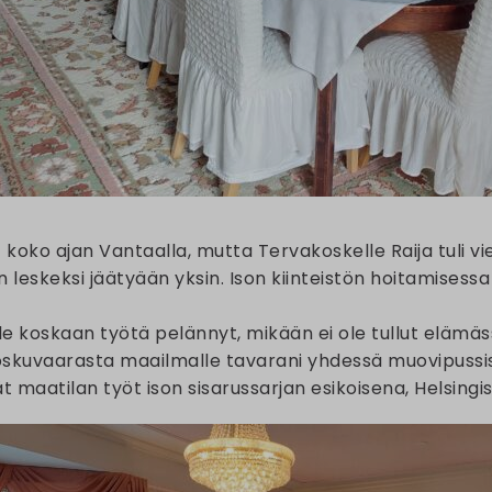
ut koko ajan Vantaalla, mutta Tervakoskelle Raija tuli
eskeksi jäätyään yksin. Ison kiinteistön hoitamisessa o
le koskaan työtä pelännyt, mikään ei ole tullut elämässä
kuvaarasta maailmalle tavarani yhdessä muovipussiss
ät maatilan työt ison sisarussarjan esikoisena, Helsingi