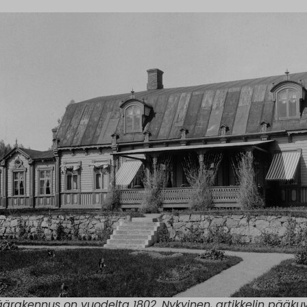
ärakennus on vuodelta 1802. Nykyinen, artikkelin pääkuv