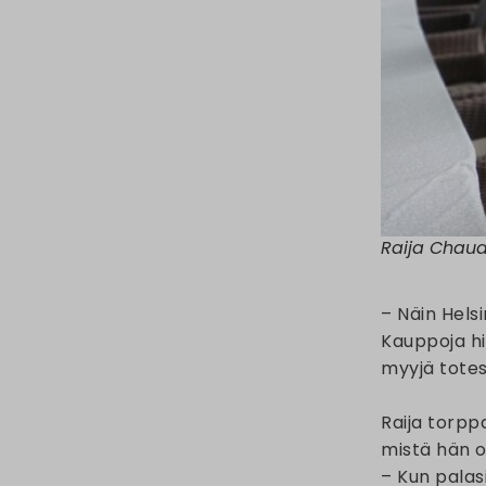
Raija Chaudh
– Näin Hels
Kauppoja hi
myyjä totes
Raija torpp
mistä hän on
– Kun palasi