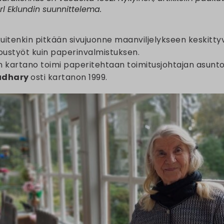
arl Eklundin suunnittelema.
kuitenkin pitkään sivujuonne maanviljelykseen keskitt
oustyöt kuin paperinvalmistuksen.
artano toimi paperitehtaan toimitusjohtajan asuntona
udhary
osti kartanon 1999.