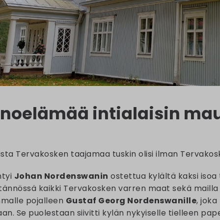
noelämää intialaisin ma
ta Tervakosken taajamaa tuskin olisi ilman Tervakos
ntyi
Johan Nordenswanin
ostettua kylältä kaksi isoa t
ytännössä kaikki Tervakosken varren maat sekä mailla 
mmalle pojalleen
Gustaf Georg Nordenswanille
, jok
n. Se puolestaan siivitti kylän nykyiselle tielleen pape