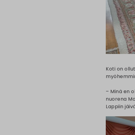
Koti on oll
myöhemmin l
– Minä en o
nuorena Mos
Lappiin jäiv